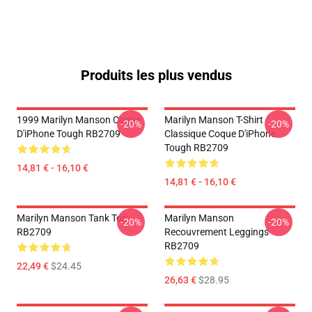
Produits les plus vendus
1999 Marilyn Manson Coque
Marilyn Manson T-Shirt
-20%
-20%
D'iPhone Tough RB2709
Classique Coque D'iPhone
Tough RB2709
14,81 € - 16,10 €
14,81 € - 16,10 €
Marilyn Manson Tank Top
Marilyn Manson
-20%
-20%
RB2709
Recouvrement Leggings
RB2709
22,49 €
$24.45
26,63 €
$28.95