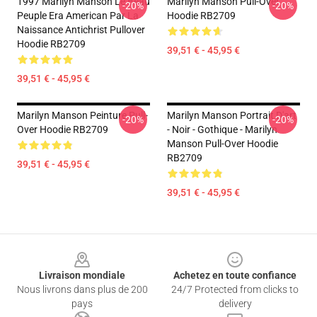
1997 Marilyn Manson Le Beau
Marilyn Manson Pull-Over
-20%
-20%
Peuple Era American Par La
Hoodie RB2709
Naissance Antichrist Pullover
Hoodie RB2709
39,51 € - 45,95 €
39,51 € - 45,95 €
Marilyn Manson Peinture Pull-
Marilyn Manson Portrait D'art
-20%
-20%
Over Hoodie RB2709
- Noir - Gothique - Marilyn
Manson Pull-Over Hoodie
RB2709
39,51 € - 45,95 €
39,51 € - 45,95 €
Footer
Livraison mondiale
Achetez en toute confiance
Nous livrons dans plus de 200
24/7 Protected from clicks to
pays
delivery