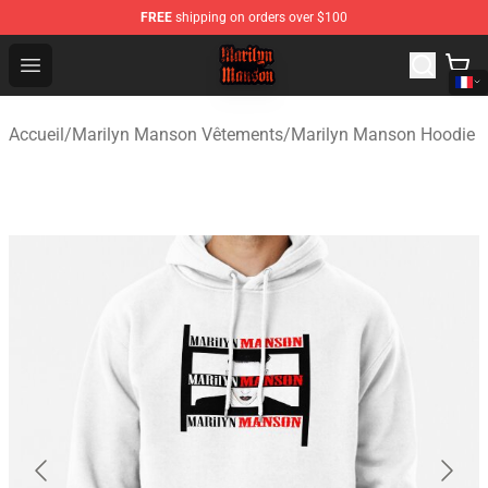
FREE
shipping on orders over $100
Marilyn Manson Shop - Official Marilyn Manson Merchan
Open menu
Accueil
/
Marilyn Manson Vêtements
/
Marilyn Manson Hoodie