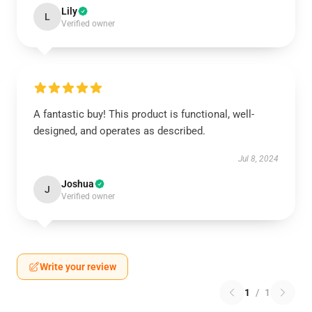
Lily
L
Verified owner
A fantastic buy! This product is functional, well-
designed, and operates as described.
Jul 8, 2024
Joshua
J
Verified owner
Write your review
1
/
1