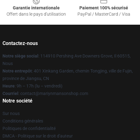
Garantie internationale
Paiement 100% sécurisé
Offert dans le pays d'utilisation
PayPal / MasterCard / Visa
Contactez-nous
Notre siège social
: 114910 Pershing Ave Downers Grove, Il 60515,
Nous
Notre entrepôt
: 401 Xinkang Garden, chemin Tongjing, ville de Fujin,
province de Jiangsu, CN
Heure
: 9h – 17h (lu – vendredi)
Courriel
: contact@mariynmansonshop.com
Notre société
Sur nous
Conditions générales
Politiques de confidentialité
DMCA - Politique sur le droit d'auteur