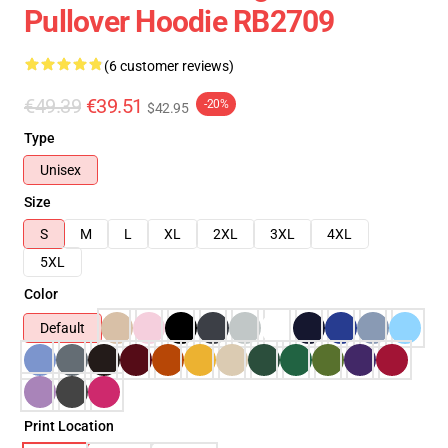
Pullover Hoodie RB2709
(6 customer reviews)
€49.39
€39.51
-20%
$42.95
Type
Unisex
Size
S
M
L
XL
2XL
3XL
4XL
5XL
Color
Default
Print Location