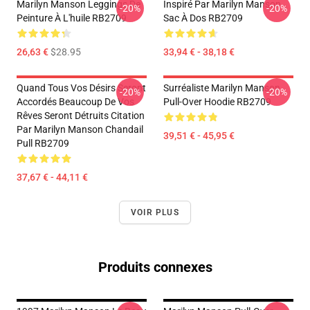
Marilyn Manson Leggings De
Inspiré Par Marilyn Manson
-20%
-20%
Peinture À L'huile RB2709
Sac À Dos RB2709
26,63 €
$28.95
33,94 € - 38,18 €
Quand Tous Vos Désirs Seront
Surréaliste Marilyn Manson
-20%
-20%
Accordés Beaucoup De Vos
Pull-Over Hoodie RB2709
Rêves Seront Détruits Citation
Par Marilyn Manson Chandail
39,51 € - 45,95 €
Pull RB2709
37,67 € - 44,11 €
VOIR PLUS
Produits connexes