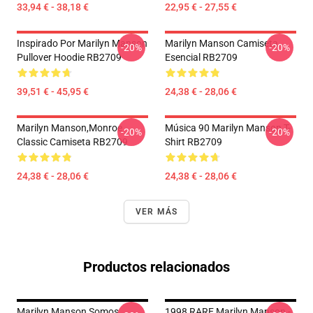
33,94 € - 38,18 €
22,95 € - 27,55 €
Inspirado Por Marilyn Manson
Marilyn Manson Camiseta
-20%
-20%
Pullover Hoodie RB2709
Esencial RB2709
39,51 € - 45,95 €
24,38 € - 28,06 €
Marilyn Manson,Monroe
Música 90 Marilyn Manson T-
-20%
-20%
Classic Camiseta RB2709
Shirt RB2709
24,38 € - 28,06 €
24,38 € - 28,06 €
VER MÁS
Productos relacionados
Marilyn Manson Somos
1998 RARE Marilyn Manson -