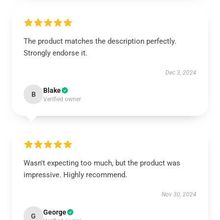
The product matches the description perfectly.
Strongly endorse it.
Dec 3, 2024
Blake
B
Verified owner
Wasn't expecting too much, but the product was
impressive. Highly recommend.
Nov 30, 2024
George
G