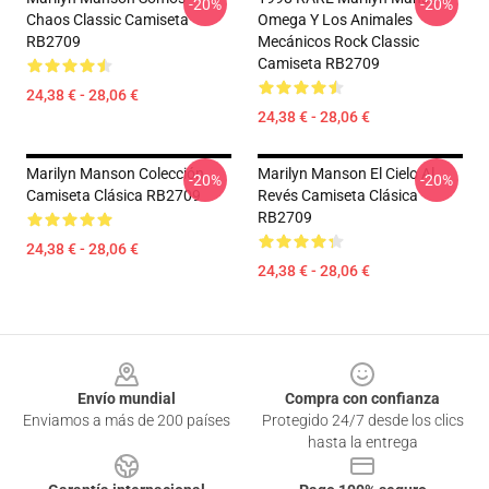
-20%
-20%
Chaos Classic Camiseta
Omega Y Los Animales
RB2709
Mecánicos Rock Classic
Camiseta RB2709
24,38 € - 28,06 €
24,38 € - 28,06 €
Marilyn Manson Colección
Marilyn Manson El Cielo Al
-20%
-20%
Camiseta Clásica RB2709
Revés Camiseta Clásica
RB2709
24,38 € - 28,06 €
24,38 € - 28,06 €
Footer
Envío mundial
Compra con confianza
Enviamos a más de 200 países
Protegido 24/7 desde los clics
hasta la entrega