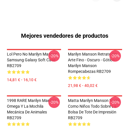
Mejores vendedores de productos
Lol Pero No Marilyn Manson
Marilyn Manson Retrato De
-20%
-20%
Samsung Galaxy Soft Case
Arte Fino - Oscuro - Gótico -
RB2709
Marilyn Manson
Rompecabezas RB2709
14,81 € - 16,10 €
21,98 € - 40,02 €
1998 RARE Marilyn Manson -
Matta Marilyn Manson Huele
-20%
-20%
Omega Y La Mochila
Como Niños Todo Sobre La
Mecánica De Animales
Bolsa De Tote De Impresión
RB2709
RB2709