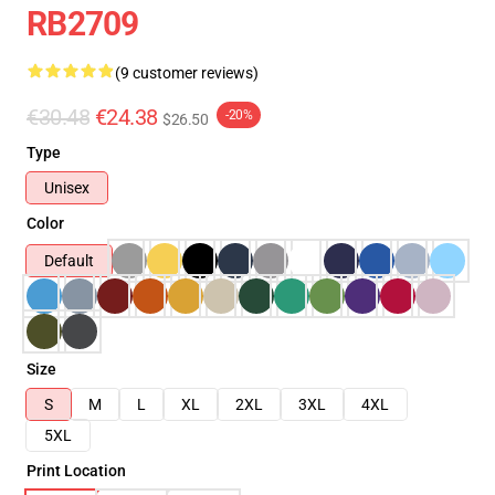
RB2709
(9 customer reviews)
€30.48
€24.38
-20%
$26.50
Type
Unisex
Color
Default
Size
S
M
L
XL
2XL
3XL
4XL
5XL
Print Location