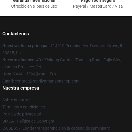
Garantía internacional
Pago 100% seguro
Ofrecido en el país de uso
PayPal / MasterCard / Visa
Contáctenos
Nuestra oficina principal
: 114910 Pershing Ave Downers Grove, Il
60515, Us
Nuestro almacén
: 401 Xinkang Garden, Tongjing Road, Fujin City,
Jiangsu Province, CN
Hora
: 9AM – 5PM (Mon – Fri)
Email
: contact@marilynmansonshop.com
Nuestra empresa
Sobre nosotros
Términos y condiciones
Política de privacidad
DMCA - Política de Copyright
CA SB657: Ley de transparencia en la cadena de suministro