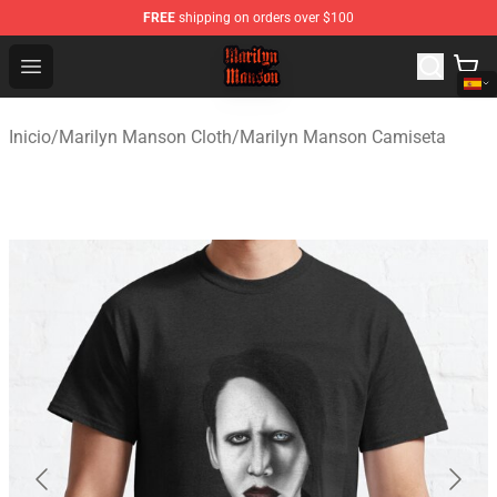
FREE
shipping on orders over $100
Marilyn Manson Shop - Official Marilyn Manson Merchan
Open menu
Inicio
/
Marilyn Manson Cloth
/
Marilyn Manson Camiseta