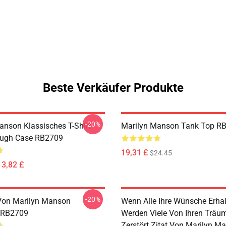
Beste Verkäufer Produkte
-20%
anson Klassisches T-Shirt
Marilyn Manson Tank Top R
ough Case RB2709
19,31 £
$24.45
13,82 £
-20%
t Von Marilyn Manson
Wenn Alle Ihre Wünsche Erha
 RB2709
Werden Viele Von Ihren Träu
Zerstört Zitat Von Marilyn M