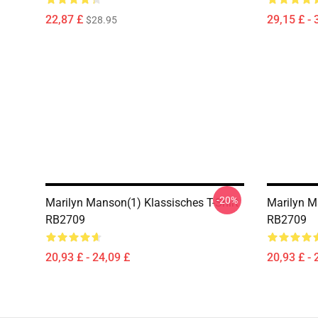
22,87 £
29,15 £ - 
$28.95
-20%
Marilyn Manson(1) Klassisches T-Shirt
Marilyn M
RB2709
RB2709
20,93 £ - 24,09 £
20,93 £ - 