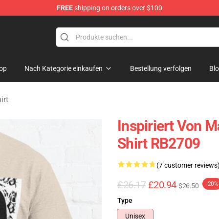
FREE
shipping on orders over $100
andise Store
op
Nach Kategorie einkaufen
Bestellung verfolgen
Bl
irt
Inspiriert Von 
Shirt RB2709
(7 customer reviews
£26.17
£20.94
-20%
$26.50
Type
Unisex