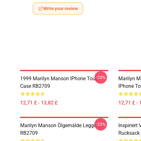
Write your review
-20%
1999 Marilyn Manson IPhone Tough
Marilyn M
Case RB2709
IPhone T
12,71 £ - 13,82 £
12,71 £ - 
-20%
Marilyn Manson Ölgemälde Leggings
Inspirier
RB2709
Rucksack