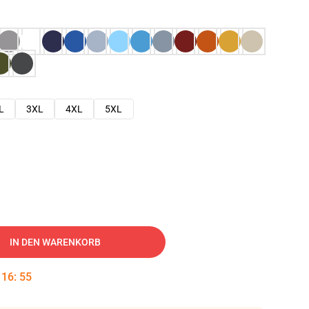
L
3XL
4XL
5XL
IN DEN WARENKORB
:
16
:
54