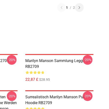
1
/
2
-20%
-20%
B2709
Marilyn Manson Sammlung Leggings
RB2709
22,87 £
$28.95
-20%
-20%
lten
Surrealistisch Marilyn Manson Pullover
me Werden
Hoodie RB2709
anson