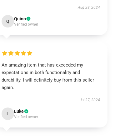
Aug 28, 2024
Quinn
Q
Verified owner
An amazing item that has exceeded my
expectations in both functionality and
durability. I will definitely buy from this seller
again.
Jul 27, 2024
Luke
L
Verified owner