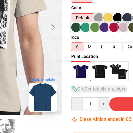
Color
Default
Size
S
M
L
XL
2X
Print Location
blank template
Größentabelle anzeigen
Quantity
Diese Aktion endet in
02