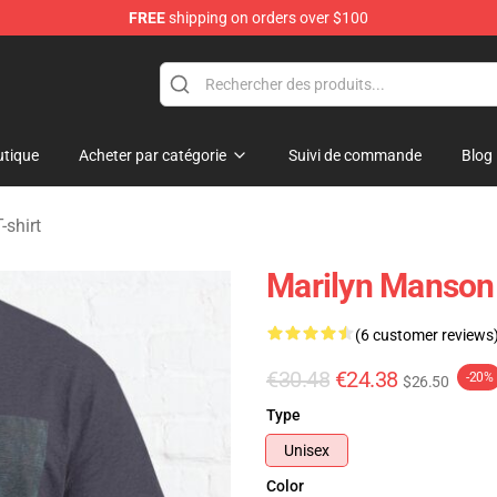
FREE
shipping on orders over $100
andise Store
tique
Acheter par catégorie
Suivi de commande
Blog
-shirt
Marilyn Manson 
(6 customer reviews
€30.48
€24.38
-20%
$26.50
Type
Unisex
Color