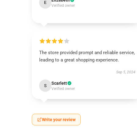
Elizabeth
E
Verified owner
The store provided prompt and reliable service,
leading to a great shopping experience.
Sep 5, 2024
Scarlett
S
Verified owner
Write your review