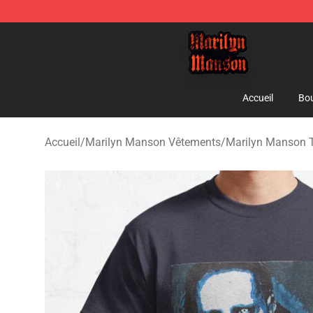
Marilyn Manson Shop - Official Marilyn Manson Merch
Accueil
Bou
Accueil
/
Marilyn Manson Vêtements
/
Marilyn Manson T