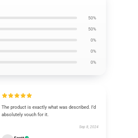
50%
50%
0%
0%
0%
The product is exactly what was described. I’d
absolutely vouch for it.
Sep 8, 2024