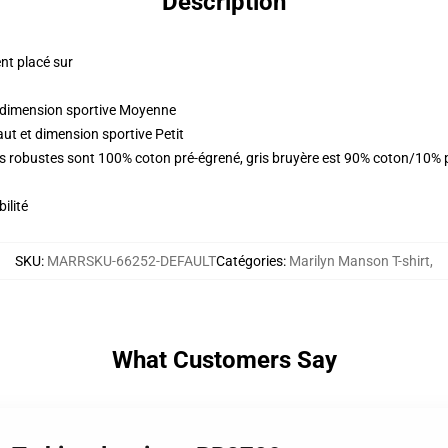
Description
nt placé sur
t dimension sportive Moyenne
aut et dimension sportive Petit
rs robustes sont 100% coton pré-égrené, gris bruyère est 90% coton/10% 
ilité
SKU
:
MARRSKU-66252-DEFAULT
Catégories
:
Marilyn Manson T-shirt
,
What Customers Say