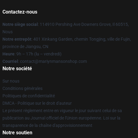
Contactez-nous
Notre siège social
: 114910 Pershing Ave Downers Grove, Il 60515,
Nous
Notre entrepôt
: 401 Xinkang Garden, chemin Tongjing, ville de Fujin,
province de Jiangsu, CN
Heure
: 9h – 17h (lu – vendredi)
Courriel
: contact@mariynmansonshop.com
Notre société
Sur nous
Conditions générales
Politiques de confidentialité
DMCA - Politique sur le droit d'auteur
Le présent règlement entre en vigueur le jour suivant celui de sa
publication au Journal officiel de l'Union européenne. Loi sur la
transparence de la chaîne d'approvisionnement
Notre soutien