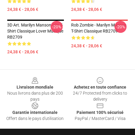
24,38 € - 28,06 €
24,38 € - 28,06 €
3D Art. Marilyn Manson 90s T-
Rob Zombie - Marilyn Manson
-20%
-20%
Shirt Classique Lover Musique
T-Shirt Classique RB2709
RB2709
24,38 € - 28,06 €
24,38 € - 28,06 €
Footer
Livraison mondiale
Achetez en toute confiance
Nous livrons dans plus de 200
24/7 Protected from clicks to
pays
delivery
Garantie internationale
Paiement 100% sécurisé
Offert dans le pays d'utilisation
PayPal / MasterCard / Visa