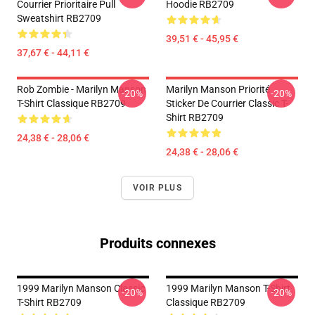
Courrier Prioritaire Pull
Hoodie RB2709
Sweatshirt RB2709
39,51 € - 45,95 €
37,67 € - 44,11 €
Rob Zombie - Marilyn Manson
Marilyn Manson Priorité
-20%
-20%
T-Shirt Classique RB2709
Sticker De Courrier Classic T-
Shirt RB2709
24,38 € - 28,06 €
24,38 € - 28,06 €
VOIR PLUS
Produits connexes
1999 Marilyn Manson Classic
1999 Marilyn Manson T-Shirt
-20%
-20%
T-Shirt RB2709
Classique RB2709