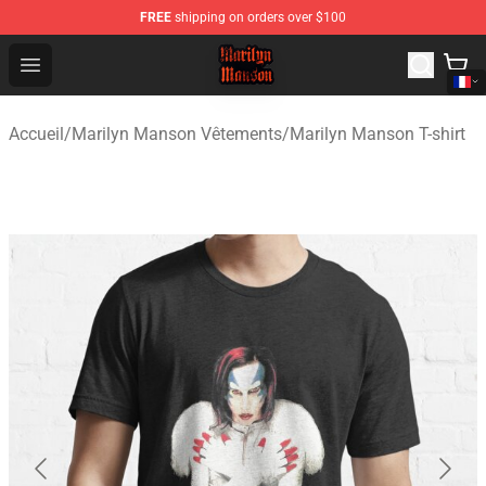
FREE
shipping on orders over $100
Marilyn Manson Shop - Official Marilyn Manson Merchan
Open menu
Accueil
/
Marilyn Manson Vêtements
/
Marilyn Manson T-shirt