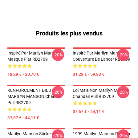
Produits les plus vendus
Inspiré Par Marilyn Manson
Inspiré Par Marilyn Manson
-20%
-20%
Masque Plat RB2709
Couverture De Lancer RB2709
18,29 € - 20,70 €
31,28 € - 59,80 €
RENFORCEMENT DIEU -
Lol Mais Non Marilyn Manson
-20%
-20%
MARILYN MANSON Chandail
Chandail Pull RB2709
Pull RB2709
37,67 € - 44,11 €
37,67 € - 44,11 €
Marilyn Manson Sticker De
1999 Marilyn Manson Pullover
-20%
-20%