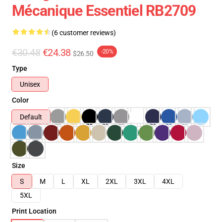
Mécanique Essentiel RB2709
(6 customer reviews)
€30.48
€24.38
-20%
$26.50
Type
Unisex
Color
Default
Size
S
M
L
XL
2XL
3XL
4XL
5XL
Print Location