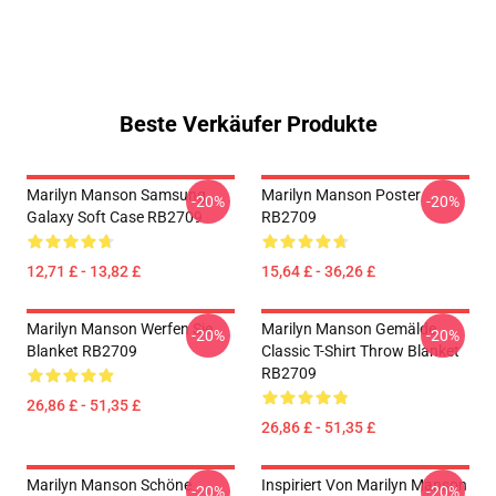
Beste Verkäufer Produkte
Marilyn Manson Samsung
Marilyn Manson Poster
-20%
-20%
Galaxy Soft Case RB2709
RB2709
12,71 £ - 13,82 £
15,64 £ - 36,26 £
Marilyn Manson Werfen Sie
Marilyn Manson Gemälde
-20%
-20%
Blanket RB2709
Classic T-Shirt Throw Blanket
RB2709
26,86 £ - 51,35 £
26,86 £ - 51,35 £
Marilyn Manson Schöne
Inspiriert Von Marilyn Manson
-20%
-20%