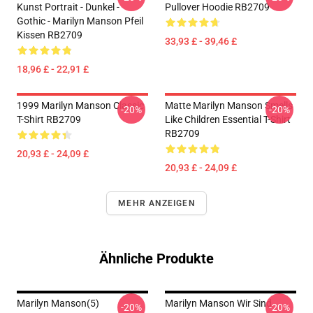
Kunst Portrait - Dunkel -
Pullover Hoodie RB2709
Gothic - Marilyn Manson Pfeil
Kissen RB2709
33,93 £ - 39,46 £
18,96 £ - 22,91 £
1999 Marilyn Manson Classic
Matte Marilyn Manson Smells
-20%
-20%
T-Shirt RB2709
Like Children Essential T-Shirt
RB2709
20,93 £ - 24,09 £
20,93 £ - 24,09 £
MEHR ANZEIGEN
Ähnliche Produkte
Marilyn Manson(5)
Marilyn Manson Wir Sind
-20%
-20%