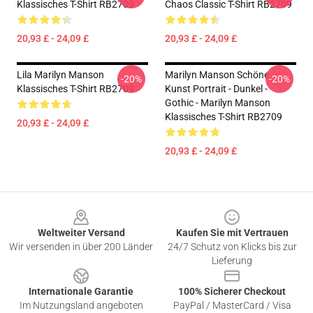
Klassisches T-Shirt RB2709
Chaos Classic T-Shirt RB2709
20,93 £ - 24,09 £
20,93 £ - 24,09 £
Lila Marilyn Manson
Marilyn Manson Schöne
-20%
-20%
Klassisches T-Shirt RB2709
Kunst Portrait - Dunkel -
Gothic - Marilyn Manson
Klassisches T-Shirt RB2709
20,93 £ - 24,09 £
20,93 £ - 24,09 £
Footer
Weltweiter Versand
Kaufen Sie mit Vertrauen
Wir versenden in über 200 Länder
24/7 Schutz von Klicks bis zur
Lieferung
Internationale Garantie
100% Sicherer Checkout
Im Nutzungsland angeboten
PayPal / MasterCard / Visa