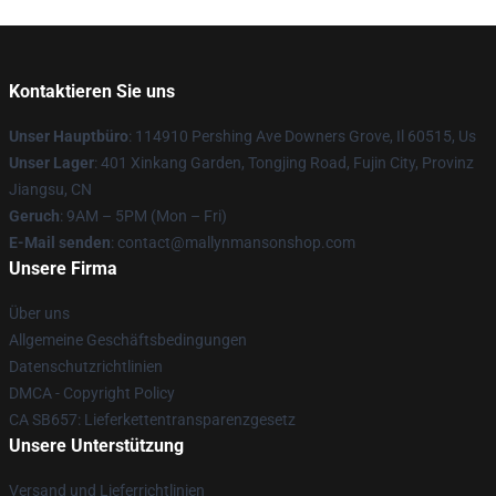
Kontaktieren Sie uns
Unser Hauptbüro
: 114910 Pershing Ave Downers Grove, Il 60515, Us
Unser Lager
: 401 Xinkang Garden, Tongjing Road, Fujin City, Provinz
Jiangsu, CN
Geruch
: 9AM – 5PM (Mon – Fri)
E-Mail senden
: contact@mallynmansonshop.com
Unsere Firma
Über uns
Allgemeine Geschäftsbedingungen
Datenschutzrichtlinien
DMCA - Copyright Policy
CA SB657: Lieferkettentransparenzgesetz
Unsere Unterstützung
Versand und Lieferrichtlinien