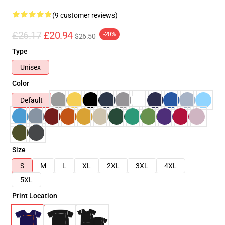
(9 customer reviews)
£26.17
£20.94
-20%
$26.50
Type
Unisex
Color
Default
Size
S
M
L
XL
2XL
3XL
4XL
5XL
Print Location