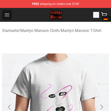
FREE
shipping on orders over $100
Marilyn Manson Shop - Official Marilyn Manson Merchan
Open menu
Startseite
/
Marilyn Manson Cloth
/
Marilyn Manson T-Shirt