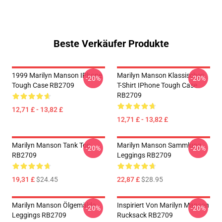
Beste Verkäufer Produkte
1999 Marilyn Manson IPhone
Marilyn Manson Klassisches
-20%
-20%
Tough Case RB2709
T-Shirt IPhone Tough Case
RB2709
12,71 £ - 13,82 £
12,71 £ - 13,82 £
Marilyn Manson Tank Top
Marilyn Manson Sammlung
-20%
-20%
RB2709
Leggings RB2709
19,31 £
$24.45
22,87 £
$28.95
Marilyn Manson Ölgemälde
Inspiriert Von Marilyn Manson
-20%
-20%
Leggings RB2709
Rucksack RB2709