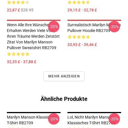
22,87 £
$28.95
29,15 £ - 32,78 £
Wenn Alle Ihre Wünsche
Surrealistisch Marilyn Manson
-20%
-20%
Erhalten Werden Viele Von
Pullover Hoodie RB2709
Ihren Träume Werden Zerstört
Zitat Von Marilyn Manson
33,93 £ - 39,46 £
Pullover Sweatshirt RB2709
32,35 £ - 37,88 £
MEHR ANZEIGEN
Ähnliche Produkte
Marilyn Manson Klassisches
Lol, Nicht Marilyn Manson
-20%
-20%
T-Shirt RB2709
Klassisches T-Shirt RB2709