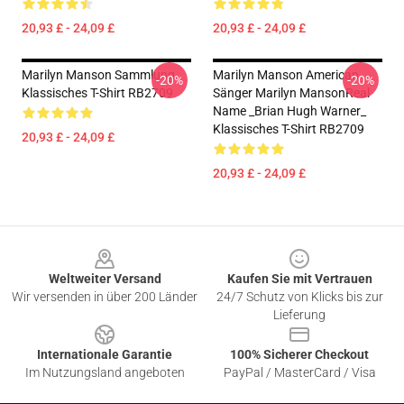
20,93 £ - 24,09 £
20,93 £ - 24,09 £
Marilyn Manson Sammlung
Marilyn Manson American
-20%
-20%
Klassisches T-Shirt RB2709
Sänger Marilyn MansonReal
Name _Brian Hugh Warner_
Klassisches T-Shirt RB2709
20,93 £ - 24,09 £
20,93 £ - 24,09 £
Footer
Weltweiter Versand
Kaufen Sie mit Vertrauen
Wir versenden in über 200 Länder
24/7 Schutz von Klicks bis zur
Lieferung
Internationale Garantie
100% Sicherer Checkout
Im Nutzungsland angeboten
PayPal / MasterCard / Visa