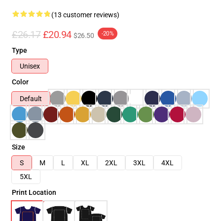
(13 customer reviews)
£26.17
£20.94
-20%
$26.50
Type
Unisex
Color
Default
Size
S
M
L
XL
2XL
3XL
4XL
5XL
Print Location