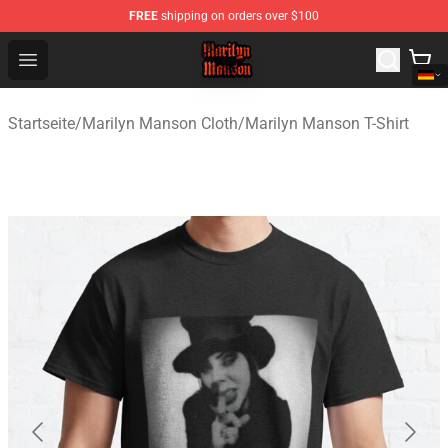
FREE
shipping on orders over $100
Marilyn Manson Shop - Official Marilyn Manson Merchan
Open menu
Startseite
/
Marilyn Manson Cloth
/
Marilyn Manson T-Shirt