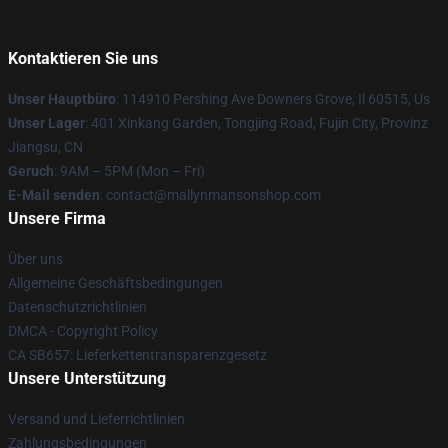
Kontaktieren Sie uns
Unser Hauptbüro
: 114910 Pershing Ave Downers Grove, Il 60515, Us
Unser Lager
: 401 Xinkang Garden, Tongjing Road, Fujin City, Provinz
Jiangsu, CN
Geruch
: 9AM – 5PM (Mon – Fri)
E-Mail senden
: contact@mallynmansonshop.com
Unsere Firma
Über uns
Allgemeine Geschäftsbedingungen
Datenschutzrichtlinien
DMCA - Copyright Policy
CA SB657: Lieferkettentransparenzgesetz
Unsere Unterstützung
Versand und Lieferrichtlinien
Zahlungsbedingungen