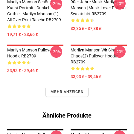
Marilyn Manson Schöne
90er Jahre Musik Marilyn
-20%
-20%
Kunst Portrait - Dunkel -
Manson | Musik Lover Pullover
Gothic - Marilyn Manson (1)
Sweatshirt RB2709
All Over Print Tasche RB2709
32,35 £ - 37,88 £
19,71 £ - 23,66 £
Marilyn Manson Pullover
Marilyn Manson Wir Sind
-20%
-20%
Hoodie RB2709
Chaos(2) Pullover Hoodie
RB2709
33,93 £ - 39,46 £
33,93 £ - 39,46 £
MEHR ANZEIGEN
Ähnliche Produkte