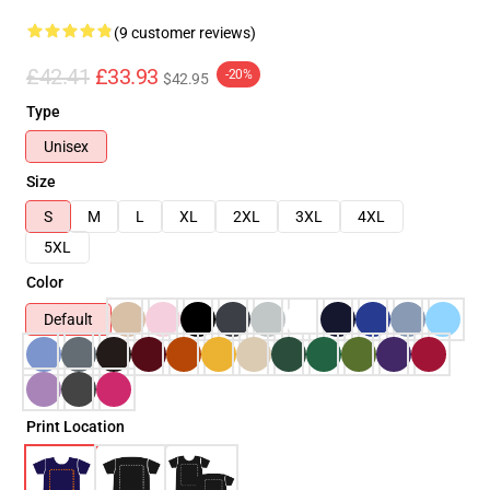
(9 customer reviews)
£42.41
£33.93
-20%
$42.95
Type
Unisex
Size
S
M
L
XL
2XL
3XL
4XL
5XL
Color
Default
Print Location