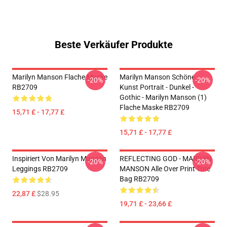
Beste Verkäufer Produkte
Marilyn Manson Flache Maske
Marilyn Manson Schöne
-20%
-20%
RB2709
Kunst Portrait - Dunkel -
Gothic - Marilyn Manson (1)
Flache Maske RB2709
15,71 £ - 17,77 £
15,71 £ - 17,77 £
Inspiriert Von Marilyn Manson
REFLECTING GOD - MARILYN
-20%
-20%
Leggings RB2709
MANSON Alle Over Print Tote
Bag RB2709
22,87 £
$28.95
19,71 £ - 23,66 £