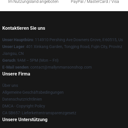
Im Nutzungsland angeboten
PayPal / MasterCard / Visa
Kontaktieren Sie uns
Unser Hauptbüro
: 114910 Pershing Ave Downers Grove, Il 60515, Us
Unser Lager
: 401 Xinkang Garden, Tongjing Road, Fujin City, Provinz
Jiangsu, CN
Geruch
: 9AM – 5PM (Mon – Fri)
E-Mail senden
: contact@mallynmansonshop.com
Unsere Firma
Über uns
Allgemeine Geschäftsbedingungen
Datenschutzrichtlinien
DMCA - Copyright Policy
CA SB657: Lieferkettentransparenzgesetz
Unsere Unterstützung