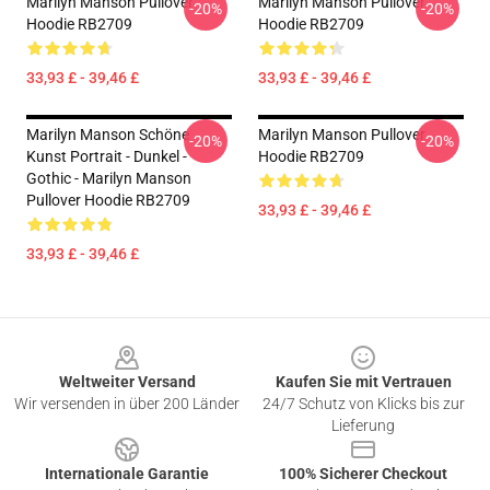
Marilyn Manson Pullover
Marilyn Manson Pullover
-20%
-20%
Hoodie RB2709
Hoodie RB2709
33,93 £ - 39,46 £
33,93 £ - 39,46 £
Marilyn Manson Schöne
Marilyn Manson Pullover
-20%
-20%
Kunst Portrait - Dunkel -
Hoodie RB2709
Gothic - Marilyn Manson
Pullover Hoodie RB2709
33,93 £ - 39,46 £
33,93 £ - 39,46 £
Footer
Weltweiter Versand
Kaufen Sie mit Vertrauen
Wir versenden in über 200 Länder
24/7 Schutz von Klicks bis zur
Lieferung
Internationale Garantie
100% Sicherer Checkout