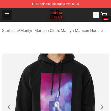
FREE
shipping on orders over $100
Marilyn Manson Shop - Official Marilyn Manson Merchan
Open menu
Startseite
/
Marilyn Manson Cloth
/
Marilyn Manson Hoodie