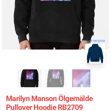
blank template
Marilyn Manson Ölgemälde
Pullover Hoodie RB2709