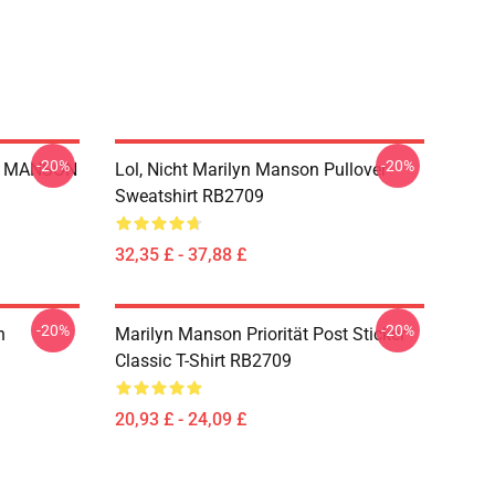
-20%
-20%
N MANSON
Lol, Nicht Marilyn Manson Pullover
Sweatshirt RB2709
32,35 £ - 37,88 £
-20%
-20%
n
Marilyn Manson Priorität Post Sticker
Classic T-Shirt RB2709
20,93 £ - 24,09 £