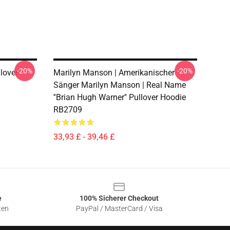
-20%
-20%
lover
Marilyn Manson | Amerikanischer
Sänger Marilyn Manson | Real Name
''Brian Hugh Warner'' Pullover Hoodie
RB2709
33,93 £ - 39,46 £
e
100% Sicherer Checkout
ten
PayPal / MasterCard / Visa