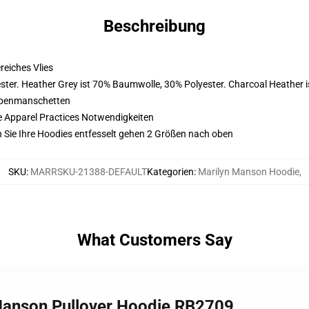
Beschreibung
eiches Vlies
ter. Heather Grey ist 70% Baumwolle, 30% Polyester. Charcoal Heather 
ppenmanschetten
e Apparel Practices Notwendigkeiten
 Sie Ihre Hoodies entfesselt gehen 2 Größen nach oben
SKU
:
MARRSKU-21388-DEFAULT
Kategorien
:
Marilyn Manson Hoodie
,
What Customers Say
 Manson Pullover Hoodie RB2709