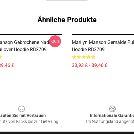
Ähnliche Produkte
-20%
anson Gebrochene Nadel
Marilyn Manson Gemälde Pul
llover Hoodie RB2709
Hoodie RB2709
39,46 £
33,93 £ - 39,46 £
aufen Sie mit Vertrauen
Internationale Garanti
utz von Klicks bis zur Lieferung
Im Nutzungsland angebo