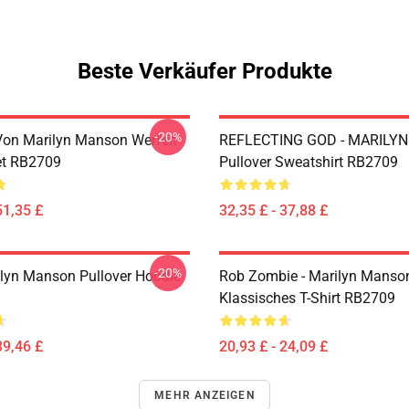
Beste Verkäufer Produkte
-20%
t Von Marilyn Manson Werfen
REFLECTING GOD - MARILY
et RB2709
Pullover Sweatshirt RB2709
51,35 £
32,35 £ - 37,88 £
-20%
lyn Manson Pullover Hoodie
Rob Zombie - Marilyn Manso
Klassisches T-Shirt RB2709
39,46 £
20,93 £ - 24,09 £
MEHR ANZEIGEN