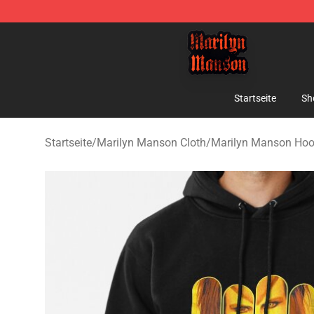
Marilyn Manson Shop - Official Marilyn Manson Merch
Startseite
Sh
Startseite
/
Marilyn Manson Cloth
/
Marilyn Manson Hoo