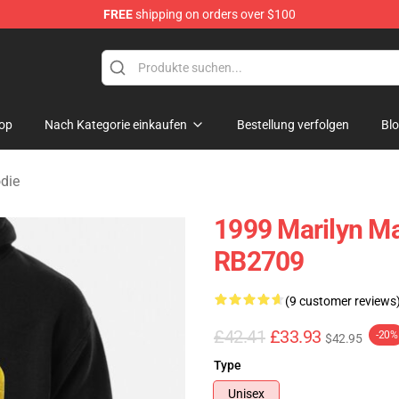
FREE
shipping on orders over $100
andise Store
op
Nach Kategorie einkaufen
Bestellung verfolgen
Bl
die
1999 Marilyn M
RB2709
(9 customer reviews
£42.41
£33.93
-20%
$42.95
Type
Unisex