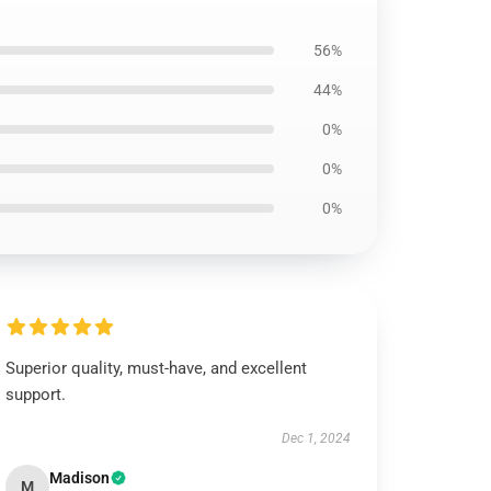
56%
44%
0%
0%
0%
Superior quality, must-have, and excellent
support.
Dec 1, 2024
Madison
M