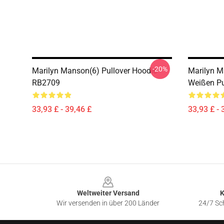
-20%
Marilyn Manson(6) Pullover Hoodie
Marilyn M
RB2709
Weißen Pu
33,93 £ - 39,46 £
33,93 £ - 
Footer
Weltweiter Versand
K
Wir versenden in über 200 Länder
24/7 Sch