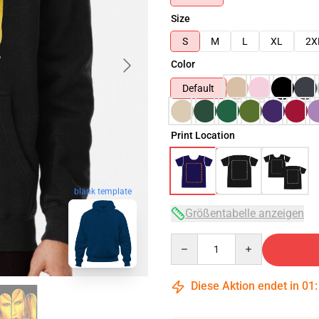
Size
S
M
L
XL
2X
Color
Default
Print Location
blank template
Größentabelle anzeigen
Quantity
Diese Aktion endet in
01